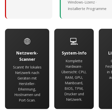
Windows-Lizenz ·
Installierte Programme
🌐
💻
Netzwerk-
System-Info
L
Scanner
Komplette
Hardware-
Fest
Scannt Ihr lokales
Übersicht: CPU,
in 
Netzwerk nach
RAM, GPU,
a
Geräten mit
Mainboard,
Hersteller-
BIOS, TPM,
Erkennung,
Drucker und
Hostnamen und
Netzwerk.
Port-Scan.