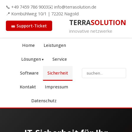
📞 +49 7459 786 9003
✉️ info@terrasolution.de
📍 Kornbühlweg 10/1 | 72202 Nagold
TERRA
SOLUTION
🎫 Support-Ticket
innovative netzwerke
Home
Leistungen
Lösungen
Service
Software
Sicherheit
Kontakt
Impressum
Datenschutz