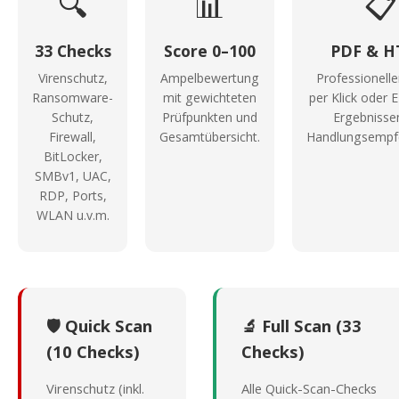
🔍
📊
📋
33 Checks
Score 0–100
PDF & 
Virenschutz,
Ampelbewertung
Professionelle
Ransomware-
mit gewichteten
per Klick oder E
Schutz,
Prüfpunkten und
Ergebnisse
Firewall,
Gesamtübersicht.
Handlungsempf
BitLocker,
SMBv1, UAC,
RDP, Ports,
WLAN u.v.m.
🛡️ Quick Scan
🔬 Full Scan (33
(10 Checks)
Checks)
Virenschutz (inkl.
Alle Quick-Scan-Checks