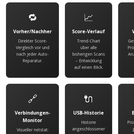
🔁
📈
Vorher/Nachher
Score-Verlauf
Direkter Score-
Trend-Chart
Ge
Vergleich vor und
über alle
Pro
nach jeder Auto-
bisherigen Scans
Anz
Reparatur.
– Entwicklung
auf einen Blick.
🔗
🔌
Verbindungen-
USB-Historie
Monitor
Historie
Prü
angeschlossener
Visueller netstat: