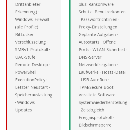
Drittanbieter-
plus: Ransomware-
Erkennung) ·
Schutz · Benutzerkonten
Windows-Firewall
· Passwortrichtlinien ·
(alle Profile) ·
Proxy-Einstellungen ·
BitLocker-
Geplante Aufgaben ·
Verschlüsselung ·
Autostarts · Offene
SMBv1-Protokoll ·
Ports · WLAN-Sicherheit ·
UAC-Stufe ·
DNS-Server ·
Remote Desktop ·
Netzwerkfreigaben ·
PowerShell
Laufwerke · Hosts-Datei
ExecutionPolicy ·
· USB AutoRun ·
Letzter Neustart ·
TPM/Secure Boot ·
Speicherauslastung
Veraltete Software ·
· Windows
Systemwiederherstellung
Updates
· Zeitabgleich ·
Ereignisprotokoll ·
Bildschirmsperre ·