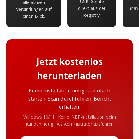
USB-Geräte
alle aktiven
direkt aus der
(ha
Verbindungen auf
Registry.
einen Blick.
Jetzt kostenlos
herunterladen
Keine Installation nötig — einfach
starten, Scan durchführen, Bericht
erhalten.
Windows 10/11 · Keine .NET-Installation beim
Kunden nötig · Als Administrator ausführen