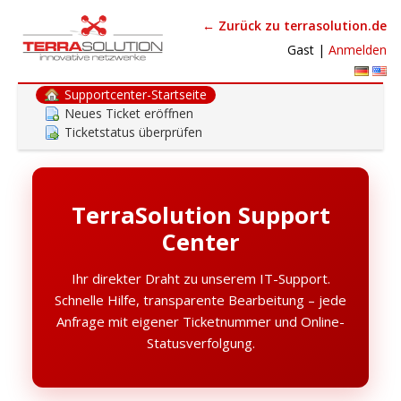
← Zurück zu terrasolution.de
Gast |
Anmelden
Supportcenter-Startseite
Neues Ticket eröffnen
Ticketstatus überprüfen
TerraSolution Support
Center
Ihr direkter Draht zu unserem IT-Support.
Schnelle Hilfe, transparente Bearbeitung – jede
Anfrage mit eigener Ticketnummer und Online-
Statusverfolgung.