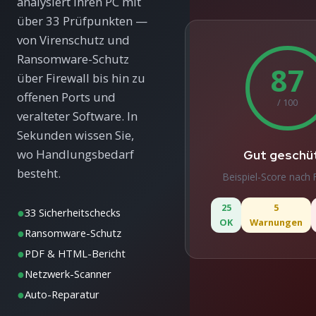
analysiert Ihren PC mit
über 33 Prüfpunkten —
von Virenschutz und
Ransomware-Schutz
87
über Firewall bis hin zu
offenen Ports und
/ 100
veralteter Software. In
Sekunden wissen Sie,
wo Handlungsbedarf
Gut geschü
besteht.
Beispiel-Score nach 
25
5
●
33 Sicherheitschecks
OK
Warnungen
●
Ransomware-Schutz
●
PDF & HTML-Bericht
●
Netzwerk-Scanner
●
Auto-Reparatur